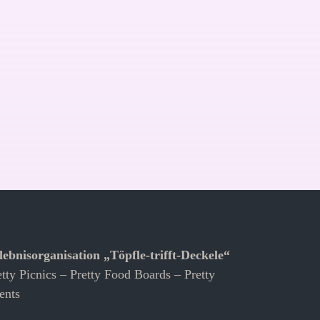
lebnisorganisation „Töpfle-trifft-Deckele“
etty Picnics – Pretty Food Boards – Pretty
ents