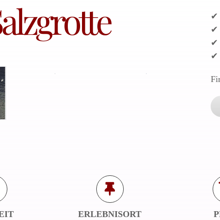
alzgrotte
✔ 
✔ 
✔ 
✔ 
Fi
EIT
ERLEBNISORT
P