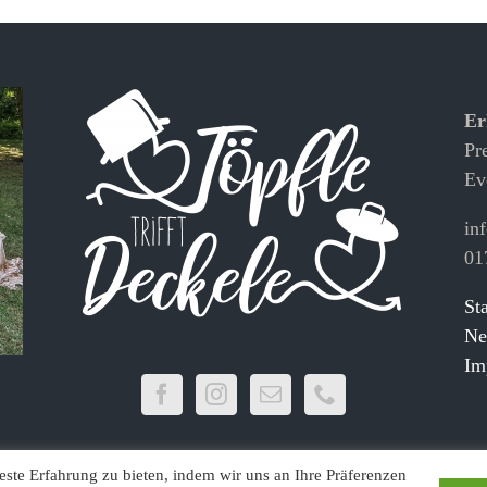
Er
Pr
Ev
in
01
Sta
Ne
Im
ste Erfahrung zu bieten, indem wir uns an Ihre Präferenzen