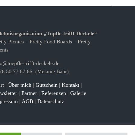
lebnisorganisation „Töpfle-trifft-Deckele“
etty Picnics – Pretty Food Boards – Pretty
ents
fo@toepfle-trifft-deckele.de
76 50 77 87 66 (Melanie Bahr)
rt
|
Über mich
|
Gutschein
|
Kontakt
|
wsletter
|
Partner
|
Referenzen
|
Galerie
pressum
|
AGB
|
Datenschutz