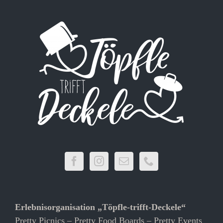
Erlebnisorganisation „Töpfle-trifft-Deckele“
Pretty Picnics – Pretty Food Boards – Pretty Events