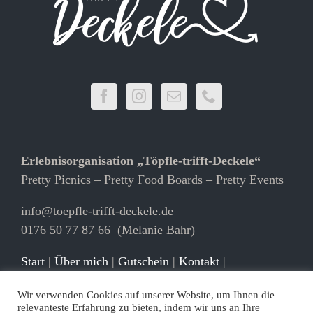
Erlebnisorganisation „Töpfle-trifft-Deckele“
Pretty Picnics – Pretty Food Boards – Pretty Events
info@toepfle-trifft-deckele.de
0176 50 77 87 66 (Melanie Bahr)
Start
|
Über mich
|
Gutschein
|
Kontakt
|
Newsletter
|
Partner
|
Referenzen
|
Galerie
Wir verwenden Cookies auf unserer Website, um Ihnen die
Impressum
|
AGB
|
Datenschutz
relevanteste Erfahrung zu bieten, indem wir uns an Ihre