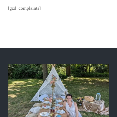
[gzd_complaints]