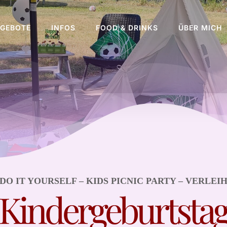
GEBOTE
INFOS
FOOD & DRINKS
ÜBER MICH
DO IT YOURSELF – KIDS PICNIC PARTY – VERLEI
Kindergeburtsta